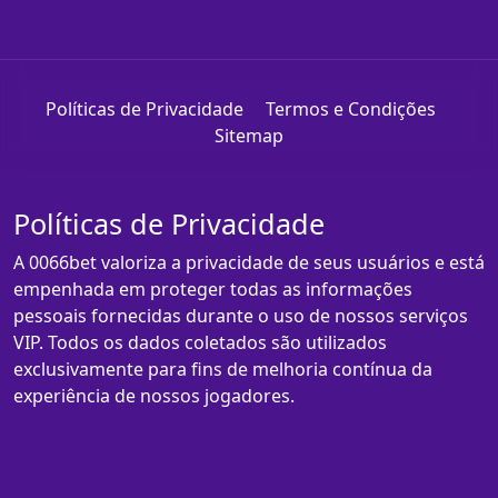
Políticas de Privacidade
Termos e Condições
Sitemap
Políticas de Privacidade
A 0066bet valoriza a privacidade de seus usuários e está
empenhada em proteger todas as informações
pessoais fornecidas durante o uso de nossos serviços
VIP. Todos os dados coletados são utilizados
exclusivamente para fins de melhoria contínua da
experiência de nossos jogadores.