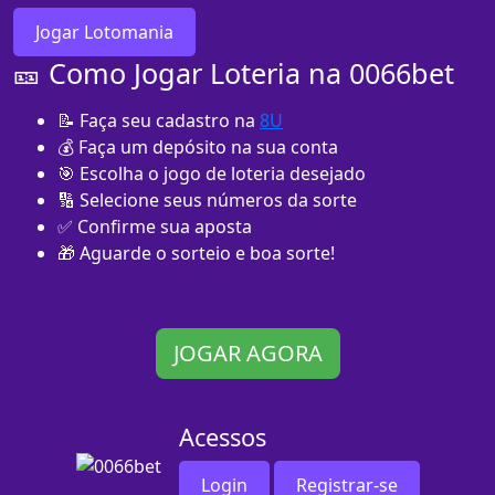
Jogar Lotomania
🎫 Como Jogar Loteria na 0066bet
📝 Faça seu cadastro na
8U
💰 Faça um depósito na sua conta
🎯 Escolha o jogo de loteria desejado
🔢 Selecione seus números da sorte
✅ Confirme sua aposta
🎁 Aguarde o sorteio e boa sorte!
JOGAR AGORA
Acessos
Login
Registrar-se