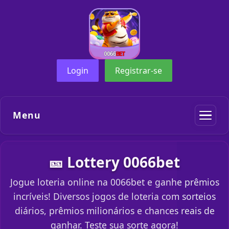
Login
Registrar-se
Menu
🎫 Lottery 0066bet
Jogue loteria online na 0066bet e ganhe prêmios
incríveis! Diversos jogos de loteria com sorteios
diários, prêmios milionários e chances reais de
ganhar. Teste sua sorte agora!