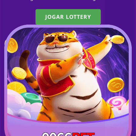
JOGAR LOTTERY