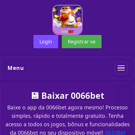
Login
Registrar-se
Menu
💾 Baixar 0066bet
Baixe o app da 0066bet agora mesmo! Processo
simples, rápido e totalmente gratuito. Tenha
acesso a todos os jogos, bônus e funcionalidades
da 0066bet no seu dispositivo móvel!
3633Bet