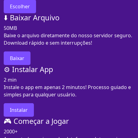
Escolher
⬇️ Baixar Arquivo
50MB
Baixe o arquivo diretamente do nosso servidor seguro.
Download rápido e sem interrupções!
Baixar
⚙️ Instalar App
2 min
Instale o app em apenas 2 minutos! Processo guiado e
simples para qualquer usuário.
Instalar
🎮 Começar a Jogar
2000+