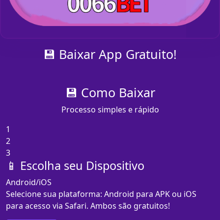
💾 Baixar App Gratuito!
💾 Como Baixar
Processo simples e rápido
1
2
3
📱 Escolha seu Dispositivo
Android/iOS
Selecione sua plataforma: Android para APK ou iOS
para acesso via Safari. Ambos são gratuitos!