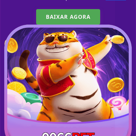
BAIXAR AGORA