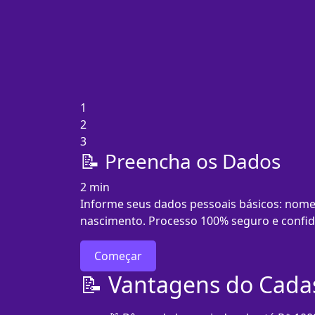
1
2
3
📝 Preencha os Dados
2 min
Informe seus dados pessoais básicos: nome,
nascimento. Processo 100% seguro e confid
Começar
📝 Vantagens do Cada