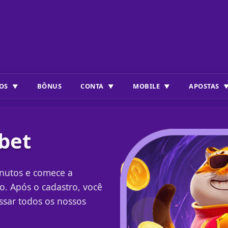
OS
BÔNUS
CONTA
MOBILE
APOSTAS
bet
nutos e comece a
o. Após o cadastro, você
ssar todos os nossos