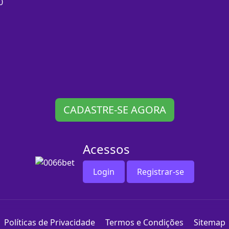
0
CADASTRE-SE AGORA
Acessos
Login
Registrar-se
Políticas de Privacidade
Termos e Condições
Sitemap