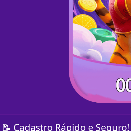
📝 Cadastro Rápido e Seguro!