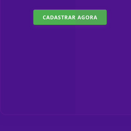
CADASTRAR AGORA