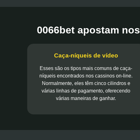
0066bet apostam nos
Caça-níqueis de vídeo
Esses são os tipos mais comuns de caça-
níqueis encontrados nos cassinos on-line.
Normalmente, eles têm cinco cilindros e
várias linhas de pagamento, oferecendo
várias maneiras de ganhar.