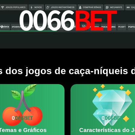
 dos jogos de caça-níqueis 
Temas e Gráficos
Características do 