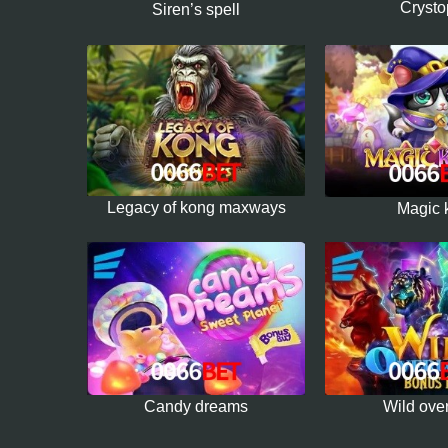
Crysto
Siren’s spell
Legacy of kong maxways
Magic k
Wild ove
Candy dreams