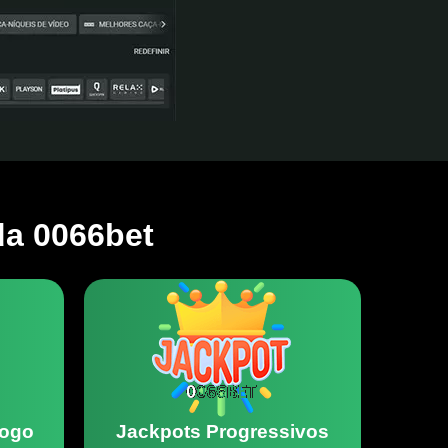
da 0066bet
Jogo
Jackpots Progressivos