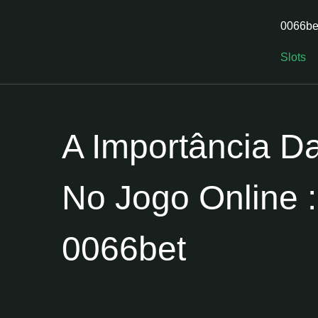
0066be
Slots
A Importância D
No Jogo Online 
0066bet