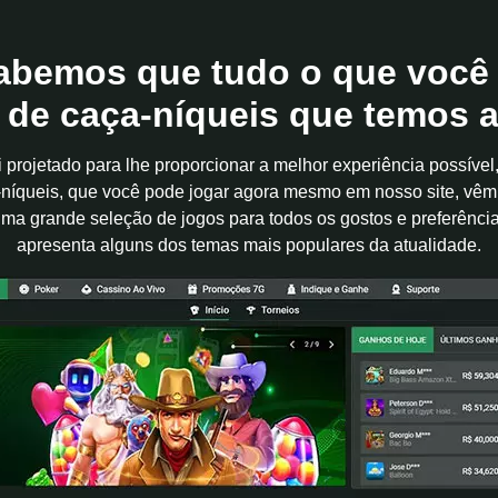
abemos que tudo o que você q
 de caça-níqueis que temos a
i projetado para lhe proporcionar a melhor experiência possíve
-níqueis, que você pode jogar agora mesmo em nosso site, vê
uma grande seleção de jogos para todos os gostos e preferênc
apresenta alguns dos temas mais populares da atualidade.