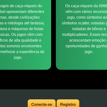
jogos de caça-níqueis do
Os caça-níqueis da 006
bet apresentam diferentes
vêm com vários recurso
mas, desde civilizações
jogo, como símbolos wi
as e mitologia até fantasia,
símbolos scatter, rodadas g
tura e máquinas de frutas
rodadas de bônus e
ssicas. Os jogos vêm com
multiplicadores. Esses re
ficos de alta qualidade e
acrescentam emoção 
itos sonoros envolventes
oportunidades de ganho
 melhorar a experiência de
jogo.
jogo.
Conecte-se
Registro