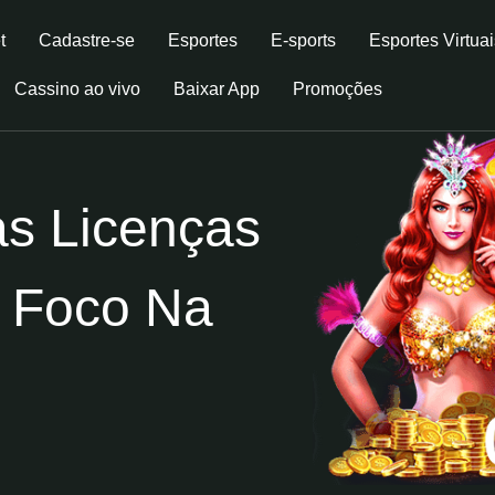
t
Cadastre-se
Esportes
E-sports
Esportes Virtuai
Cassino ao vivo
Baixar App
Promoções
as Licenças
: Foco Na