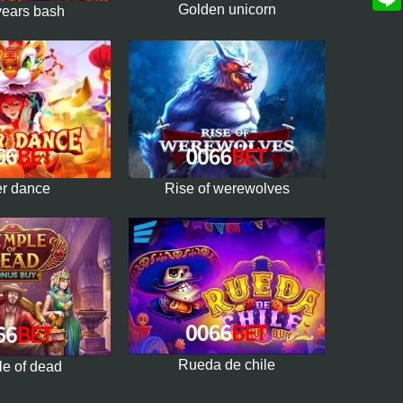
Golden unicorn
ears bash
er dance
Rise of werewolves
Rueda de chile
e of dead