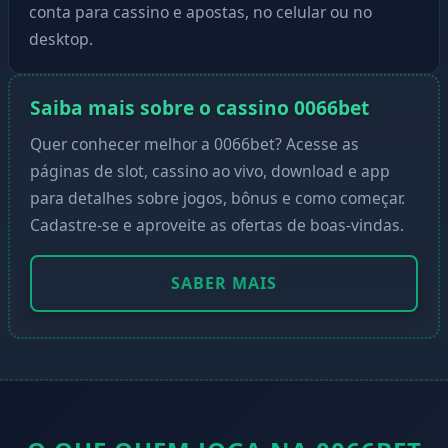
conta para cassino e apostas, no celular ou no
desktop.
Saiba mais sobre o cassino 0066bet
Quer conhecer melhor a 0066bet? Acesse as
páginas de slot, cassino ao vivo, download e app
para detalhes sobre jogos, bônus e como começar.
Cadastre-se e aproveite as ofertas de boas-vindas.
SABER MAIS