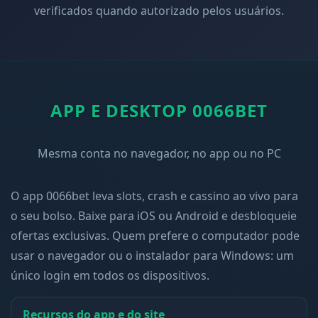
verificados quando autorizado pelos usuários.
APP E DESKTOP 0066BET
Mesma conta no navegador, no app ou no PC
O app 0066bet leva slots, crash e cassino ao vivo para
o seu bolso. Baixe para iOS ou Android e desbloqueie
ofertas exclusivas. Quem prefere o computador pode
usar o navegador ou o instalador para Windows: um
único login em todos os dispositivos.
Recursos do app e do site