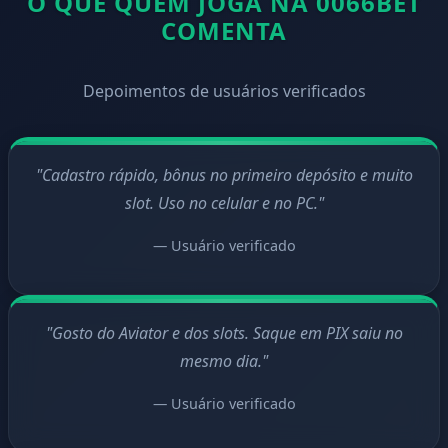
O QUE QUEM JOGA NA 0066BET
COMENTA
Depoimentos de usuários verificados
"Cadastro rápido, bônus no primeiro depósito e muito
slot. Uso no celular e no PC."
— Usuário verificado
"Gosto do Aviator e dos slots. Saque em PIX saiu no
mesmo dia."
— Usuário verificado