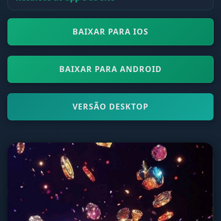
BAIXAR PARA IOS
BAIXAR PARA ANDROID
VERSÃO DESKTOP