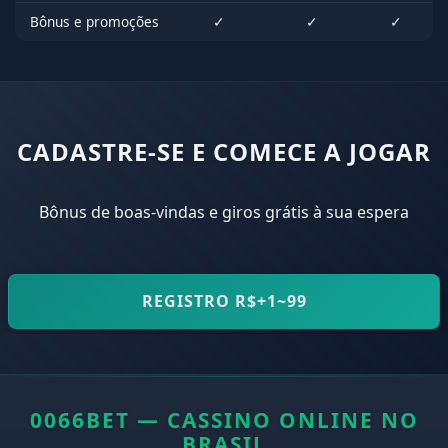
Bônus e promoções
✓
✓
✓
CADASTRE-SE E COMECE A JOGAR
Bônus de boas-vindas e giros grátis à sua espera
REGISTRO R$+1~99
0066BET
— CASSINO ONLINE NO
BRASIL