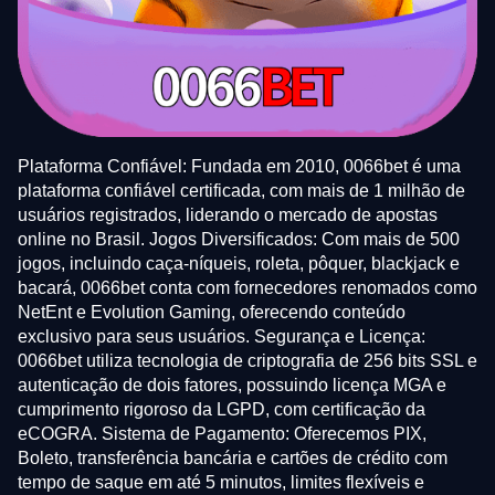
Plataforma Confiável: Fundada em 2010, 0066bet é uma
plataforma confiável certificada, com mais de 1 milhão de
usuários registrados, liderando o mercado de apostas
online no Brasil. Jogos Diversificados: Com mais de 500
jogos, incluindo caça-níqueis, roleta, pôquer, blackjack e
bacará, 0066bet conta com fornecedores renomados como
NetEnt e Evolution Gaming, oferecendo conteúdo
exclusivo para seus usuários. Segurança e Licença:
0066bet utiliza tecnologia de criptografia de 256 bits SSL e
autenticação de dois fatores, possuindo licença MGA e
cumprimento rigoroso da LGPD, com certificação da
eCOGRA. Sistema de Pagamento: Oferecemos PIX,
Boleto, transferência bancária e cartões de crédito com
tempo de saque em até 5 minutos, limites flexíveis e