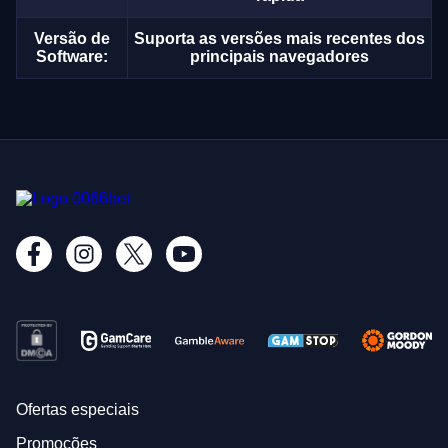
Versão de
Suporta as versões mais recentes dos
Software:
principais navegadores
Ofertas especiais
Promoções