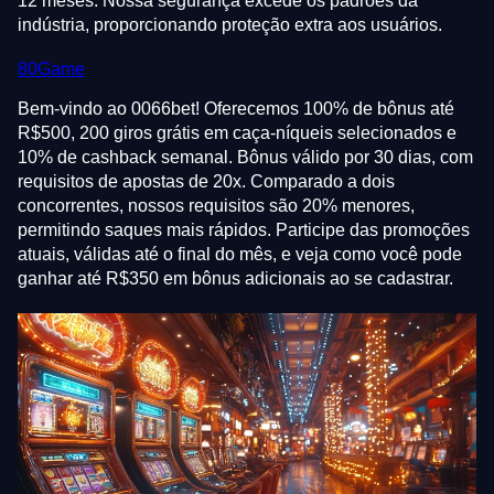
12 meses. Nossa segurança excede os padrões da
indústria, proporcionando proteção extra aos usuários.
80Game
Bem-vindo ao 0066bet! Oferecemos 100% de bônus até
R$500, 200 giros grátis em caça-níqueis selecionados e
10% de cashback semanal. Bônus válido por 30 dias, com
requisitos de apostas de 20x. Comparado a dois
concorrentes, nossos requisitos são 20% menores,
permitindo saques mais rápidos. Participe das promoções
atuais, válidas até o final do mês, e veja como você pode
ganhar até R$350 em bônus adicionais ao se cadastrar.