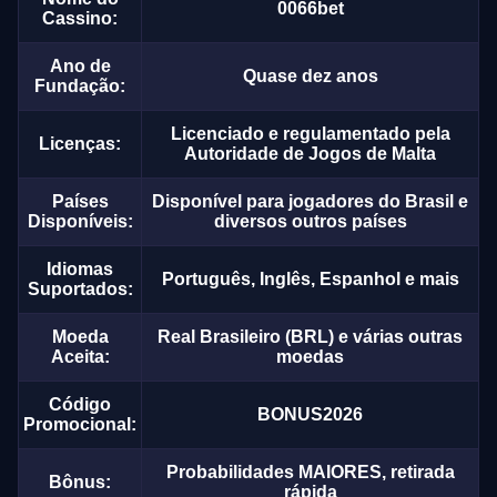
0066bet
Cassino:
Ano de
Quase dez anos
Fundação:
Licenciado e regulamentado pela
Licenças:
Autoridade de Jogos de Malta
Países
Disponível para jogadores do Brasil e
Disponíveis:
diversos outros países
Idiomas
Português, Inglês, Espanhol e mais
Suportados:
Moeda
Real Brasileiro (BRL) e várias outras
Aceita:
moedas
Código
BONUS2026
Promocional:
Probabilidades MAIORES, retirada
Bônus:
rápida